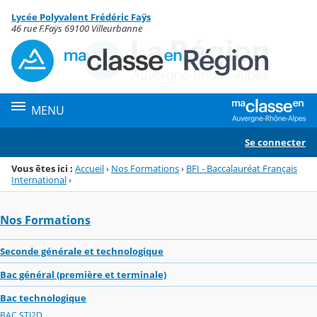
Panneau de gestion des cookies
Lycée Polyvalent Frédéric Faÿs
Menu de la rubrique
Contenu
46 rue F.Faÿs 69100 Villeurbanne
MENU
Se connecter
Vous êtes ici :
Accueil
›
Nos Formations
›
BFI - Baccalauréat Français
International
›
Nos Formations
Seconde générale et technologique
Bac général (première et terminale)
Bac technologique
BAC STI2D