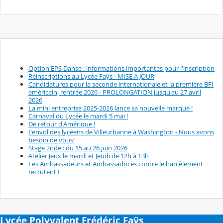
Option EPS Danse : informations importantes pour l'inscription
Réinscriptions au Lycée Faÿs - MISE A JOUR
Candidatures pour la seconde internationale et la première BFI
américain, rentrée 2026 - PROLONGATION jusqu'au 27 avril
2026
La mini entreprise 2025-2026 lance sa nouvelle marque !
Carnaval du Lycée le mardi 5 mai !
De retour d'Amérique !
L’envol des lycéens de Villeurbanne à Washington - Nous avons
besoin de vous!
Stage 2nde : du 15 au 26 juin 2026
Atelier Jeux le mardi et Jeudi de 12h à 13h
Les Ambassadeurs et Ambassadrices contre le harcèlement
recrutent !
Lycée Polyvalent Frédéric Faÿs