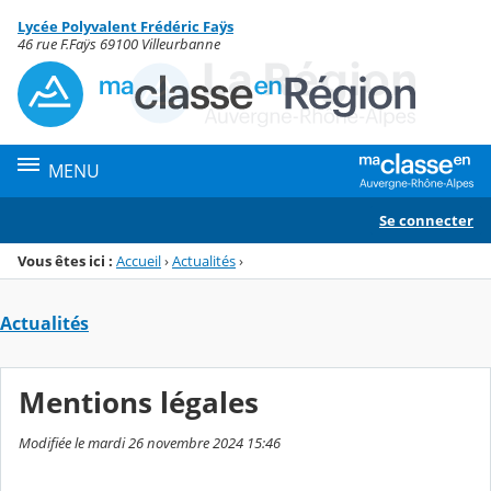
Panneau de gestion des cookies
Lycée Polyvalent Frédéric Faÿs
Menu de la rubrique
Contenu
46 rue F.Faÿs 69100 Villeurbanne
MENU
Se connecter
Vous êtes ici :
Accueil
›
Actualités
›
Actualités
Mentions légales
Modifiée le mardi 26 novembre 2024 15:46