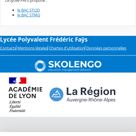
Le lycée FAYS propose :
le BAC STI2D
le BAC STMG
Lycée Polyvalent Frédéric Faÿs
Contacts
Mentions légales
Chartes d'utilisation
Données personnelles