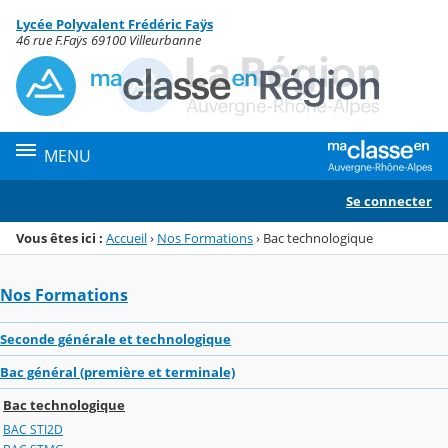
Panneau de gestion des cookies
Lycée Polyvalent Frédéric Faÿs
Menu de la rubrique
Contenu
46 rue F.Faÿs 69100 Villeurbanne
MENU
Se connecter
Vous êtes ici :
Accueil
›
Nos Formations
›
Bac technologique
Nos Formations
Seconde générale et technologique
Bac général (première et terminale)
Bac technologique
BAC STI2D