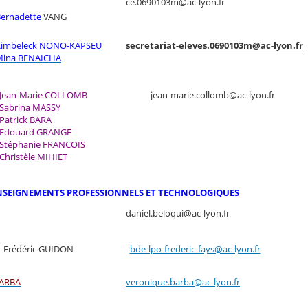
ce.0690103m@ac-lyon.fr
ernadette
VANG
Kimbeleck NONO-KAPSEU
secretariat-eleves.0690103m@ac-lyon.fr
Mina BENAICHA
Jean-Marie COLLOMB
jean-marie.collomb@ac-lyon.fr
Sabrina MASSY
Patrick BARA
Edouard GRANGE
Stéphanie FRANCOIS
Christèle MIHIET
ENSEIGNEMENTS PROFESSIONNELS ET TECHNOLOGIQUES
daniel.beloqui@ac-lyon.fr
S
Frédéric GUIDON
bde-lpo-frederic-fays@ac-lyon.fr
BARBA
veronique.barba@ac-lyon.fr