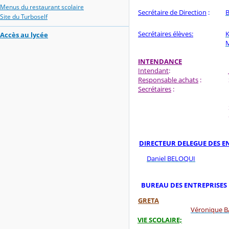
Menus du restaurant scolaire
Secrétaire de Direction
:
B
Site du Turboself
Secrétaires élèves:
Accès au lycée
INTENDANCE
Intendant
:
Responsable achats
:
Secrétaires
:
DIRECTEUR DELEGUE DES 
Daniel BELOQUI
BUREAU DES ENTREPRISE
GRETA
Véronique 
VIE SCOLAIRE;