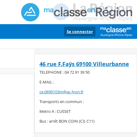
Se connecter
46 rue F.Faÿs 69100 Villeurbanne
TELEPHONE : 04 72 91 39 50
E-MAIL :
ce.0690103m@ac-lyon.fr
Transports en commun :
Metro A : CUSSET
Bus : arrêt BON COIN (C3, C11)