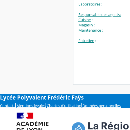
Laboratoires
:
Responsable des agents:
Cuisine
:
Magasin
:
Maintenance
:
Entretien
:
Lycée Polyvalent Frédéric Faÿs
Contacts
Mentions légales
Chartes d'utilisation
Données personnelles