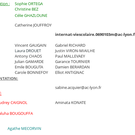
tion :
Sophie ORTEGA
Christine BEZ
Célie GHAZLOUNE
Catherine JOUFFROY
internat-viescolaire.0690103m@ac-lyon.f
Vincent GAUGAIN
Gabriel RICHARD
Laura DROUET
Justin VIRON-MIAILHE
Antony CHAOS
Paul MALLEVAEY
Julian GAMARDE
Garance TOURNIER
Emile BOUGUTA
Damien BERARDAN
Carole BONNEFOY
Elliot ANTIGNAC
ENTATION:
sabine.acquier@ac-lyon.fr
É
:
udrey CAIGNOL
Aminata KONATE
aluha BOUGOUFFA
Agathe MECORVIN