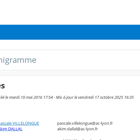
anigramme
ès
lié le mardi 10 mai 2016 17:54 - Mis à jour le vendredi 17 octobre 2025 16:35
ascale VILLELONGUE
pascale.villelongue@ac-lyon.fr
Akim DALLAL
akim.dallal@ac-lyon.fr