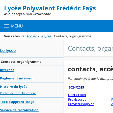
Panneau de gestion des cookies
Lycée Polyvalent Frédéric Faÿs
Menu de la rubrique
Contenu
46 rue F.Faÿs 69100 Villeurbanne
MENU
Vous êtes ici :
Accueil
›
Le lycée
›
Contacts, organigramme
Contacts, org
Le lycée
Contacts, organigramme
contacts, acc
Internat
Règlement intérieur
Par admin lyc-frederic-fays, pub
Histoire du lycée
2024/2025
Photos de l'établissement
DIRECTION
Proviseure
:
P
Taxe d'apprentissage
Proviseur adjoint
:
Service de restauration