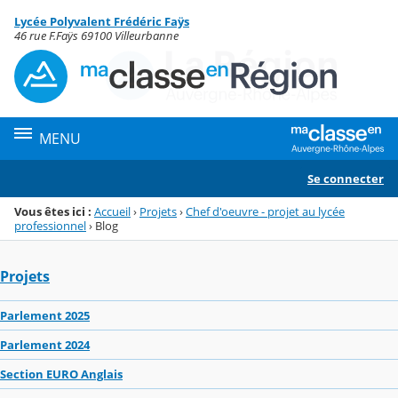
Panneau de gestion des cookies
Lycée Polyvalent Frédéric Faÿs
Menu de la rubrique
Contenu
46 rue F.Faÿs 69100 Villeurbanne
MENU
Se connecter
Vous êtes ici :
Accueil
›
Projets
›
Chef d'oeuvre - projet au lycée
professionnel
›
Blog
Projets
Parlement 2025
Parlement 2024
Section EURO Anglais