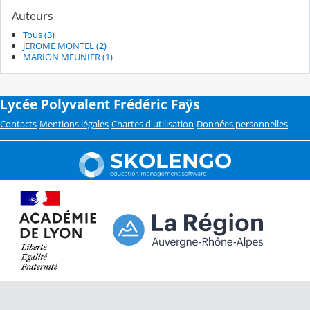
Auteurs
Tous (3)
JEROME MONTEL (2)
MARION MEUNIER (1)
Lycée Polyvalent Frédéric Faÿs
Contacts
Mentions légales
Chartes d'utilisation
Données personnelles