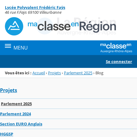
Panneau de gestion des cookies
Lycée Polyvalent Frédéric Faÿs
Menu de la rubrique
Contenu
46 rue F.Faÿs 69100 Villeurbanne
MENU
Se connecter
Vous êtes ici :
Accueil
›
Projets
›
Parlement 2025
›
Blog
Projets
Parlement 2025
Parlement 2024
Section EURO Anglais
HGGSP