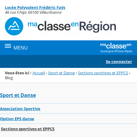
Panneau de gestion des cookies
Lycée Polyvalent Frédéric Faÿs
Menu de la rubrique
Contenu
46 rue F.Faÿs 69100 Villeurbanne
MENU
Se connecter
Vous êtes ici :
Accueil
›
Sport et Danse
›
Sections sportives et EPPCS
›
Blog
Sport et Danse
Association Sportive
Option EPS danse
Sections sportives et EPPCS