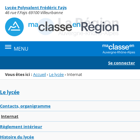
Panneau de gestion des cookies
Lycée Polyvalent Frédéric Faÿs
Menu de la rubrique
Contenu
46 rue F.Faÿs 69100 Villeurbanne
MENU
Se connecter
Vous êtes ici :
Accueil
›
Le lycée
›
Internat
Le lycée
Contacts, organigramme
Internat
Règlement intérieur
Histoire du lycée