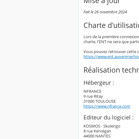
Mise à jour
Fait le 26 novembre 2024
Charte d'utilisat
Lors de la première connexion à
charte, l'ENT ne sera que parti
Vous pouvez retrouver cette ch
https://www.ent.auvergnerh
Réalisation tech
Hébergeur :
NFRANCE
9 rue Ritay
31000 TOULOUSE
https://www.nfrance.com
Editeur du logiciel :
KOSMOS - Skolengo
8 rue Kervégan
44000 NANTES