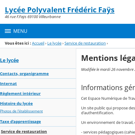
Panneau de gestion des cookies
Lycée Polyvalent Frédéric Faÿs
Menu de la rubrique
Contenu
46 rue F.Faÿs 69100 Villeurbanne
MENU
Vous êtes ici :
Accueil
›
Le lycée
›
Service de restauration
›
Mentions léga
Le lycée
Modifiée le mardi 26 novembre
Contacts, organigramme
Internat
Informations gé
Règlement intérieur
Cet Espace Numérique de Travai
Histoire du lycée
Un site public qui propose des 
Photos de l'établissement
d'authentification.
Taxe d'apprentissage
Un environnement de travail, e
Service de restauration
- services pédagogiques (cahie