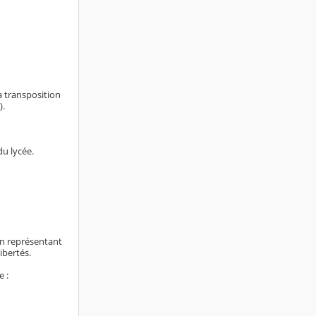
a transposition
).
du lycée.
on représentant
libertés.
 :