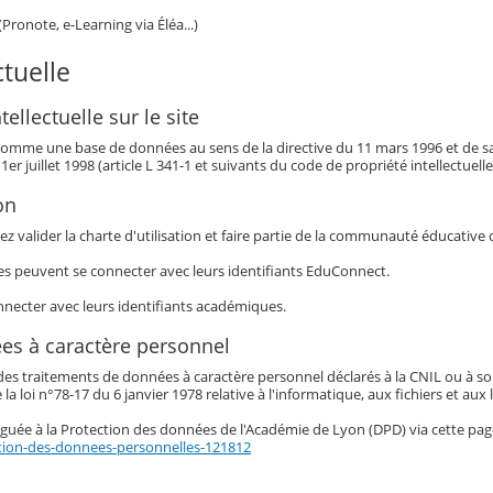
(Pronote, e-Learning via Éléa...)
ctuelle
tellectuelle sur le site
it comme une base de données au sens de la directive du 11 mars 1996 et de s
 1er juillet 1998 (article L 341-1 et suivants du code de propriété intellectuelle
on
ez valider la charte d'utilisation et faire partie de la communauté éducative 
les peuvent se connecter avec leurs identifiants EduConnect.
necter avec leurs identifiants académiques.
es à caractère personnel
des traitements de données à caractère personnel déclarés à la CNIL ou à s
e la loi n°78-17 du 6 janvier 1978 relative à l'informatique, aux fichiers et aux 
guée à la Protection des données de l'Académie de Lyon (DPD) via cette page
ction-des-donnees-personnelles-121812