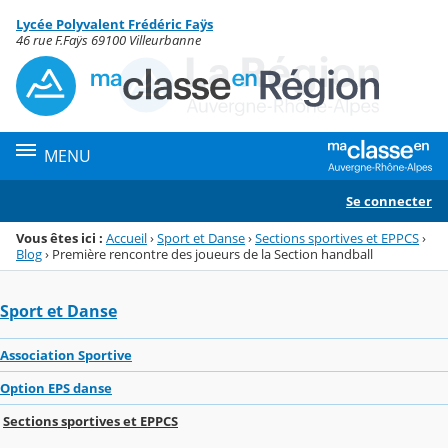
Panneau de gestion des cookies
Lycée Polyvalent Frédéric Faÿs
Menu de la rubrique
Contenu
46 rue F.Faÿs 69100 Villeurbanne
MENU
Se connecter
Vous êtes ici :
Accueil
›
Sport et Danse
›
Sections sportives et EPPCS
›
Blog
›
Première rencontre des joueurs de la Section handball
Sport et Danse
Association Sportive
Option EPS danse
Sections sportives et EPPCS