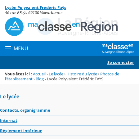
Panneau de gestion des cookies
Lycée Polyvalent Frédéric Faÿs
Menu de la rubrique
Contenu
46 rue F.Faÿs 69100 Villeurbanne
MENU
Se connecter
Vous êtes ici :
Accueil
›
Le lycée
›
Histoire du lycée
›
Photos de
l'établissement
›
Blog
›
Lycée Polyvalent Frédéric FAYS
Le lycée
Contacts, organigramme
Internat
Règlement intérieur