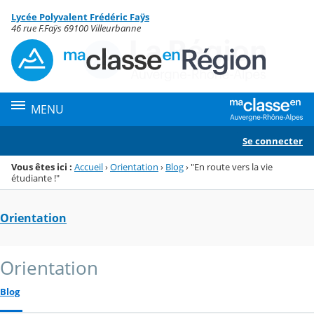
Panneau de gestion des cookies
Lycée Polyvalent Frédéric Faÿs
Menu de la rubrique
Contenu
46 rue F.Faÿs 69100 Villeurbanne
MENU
Se connecter
Vous êtes ici :
Accueil
›
Orientation
›
Blog
›
"En route vers la vie
étudiante !"
Orientation
Orientation
Blog