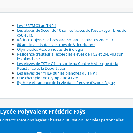
Les 1°STMG3 au TNP !
Les élèves de Seconde 10 sur les traces de l'esclavage, libres de
couleurs.
Récits d'objets : "le brassard Koban" inspire les 2nde 13
80 adolescents dans les rues de Villeurbanne
Olympiades Académiques de Biologie
Résidence d'auteur à l'école : les élèves de 1G2 et 2REMI3 sur
les planches !
Les élèves de TSTMG1 en sortie au Centre historique de la
Résistance et la Déportation
Les élèves de 1°HLP sur les planches du TNP !
Une championne olympique à FAYS
Rythme et cadence de la vie dans l’œuvre d’Azouz Begag
Lycée Polyvalent Frédéric Faÿs
Contacts
Mentions légales
Chartes d'utilisation
Données personnelles