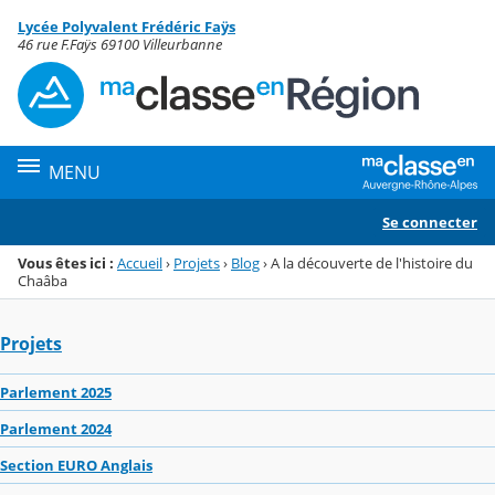
Panneau de gestion des cookies
Lycée Polyvalent Frédéric Faÿs
Menu de la rubrique
Contenu
46 rue F.Faÿs 69100 Villeurbanne
MENU
Se connecter
Vous êtes ici :
Accueil
›
Projets
›
Blog
›
A la découverte de l'histoire du
Chaâba
Projets
Parlement 2025
Parlement 2024
Section EURO Anglais