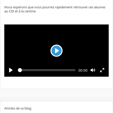
Nous espérons que vous pourrez rapidement retrouver ces œuvres
au CDI et à la cantine.
L
e
c
L
T
00:00
t
e
e
c
m
u
t
p
u
r
s
r
é
e
e
c
o
u
l
é
Articles de ce blog: