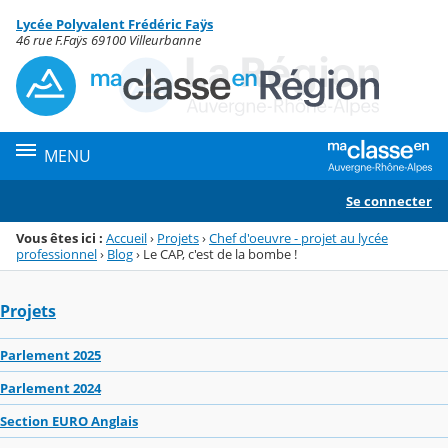
Panneau de gestion des cookies
Lycée Polyvalent Frédéric Faÿs
Menu de la rubrique
Contenu
46 rue F.Faÿs 69100 Villeurbanne
MENU
Se connecter
Vous êtes ici :
Accueil
›
Projets
›
Chef d'oeuvre - projet au lycée
professionnel
›
Blog
›
Le CAP, c'est de la bombe !
Projets
Parlement 2025
Parlement 2024
Section EURO Anglais