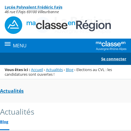
Panneau de gestion des cookies
Lycée Polyvalent Frédéric Faÿs
Menu de la rubrique
Contenu
46 rue F.Faÿs 69100 Villeurbanne
MENU
Se connecter
Vous êtes ici :
Accueil
›
Actualités
›
Blog
›
Elections au CVL : les
candidatures sont ouvertes !
Actualités
Actualités
Blog