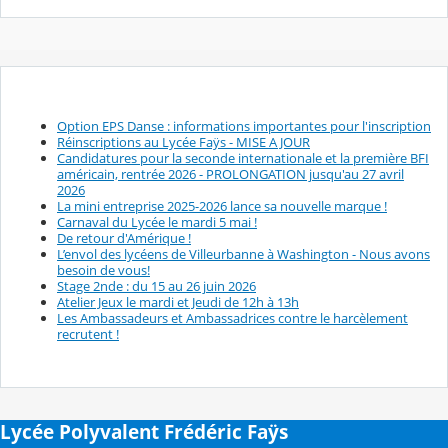
Option EPS Danse : informations importantes pour l'inscription
Réinscriptions au Lycée Faÿs - MISE A JOUR
Candidatures pour la seconde internationale et la première BFI
américain, rentrée 2026 - PROLONGATION jusqu'au 27 avril
2026
La mini entreprise 2025-2026 lance sa nouvelle marque !
Carnaval du Lycée le mardi 5 mai !
De retour d'Amérique !
L’envol des lycéens de Villeurbanne à Washington - Nous avons
besoin de vous!
Stage 2nde : du 15 au 26 juin 2026
Atelier Jeux le mardi et Jeudi de 12h à 13h
Les Ambassadeurs et Ambassadrices contre le harcèlement
recrutent !
Lycée Polyvalent Frédéric Faÿs