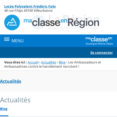
Panneau de gestion des cookies
Lycée Polyvalent Frédéric Faÿs
Menu de la rubrique
Contenu
46 rue F.Faÿs 69100 Villeurbanne
MENU
Se connecter
Vous êtes ici :
Accueil
›
Actualités
›
Blog
›
Les Ambassadeurs et
Ambassadrices contre le harcèlement recrutent !
Actualités
Actualités
Blog