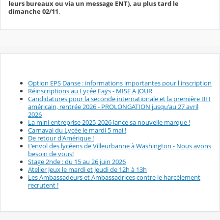
leurs bureaux ou via un message ENT), au plus tard le
dimanche 02/11
.
Option EPS Danse : informations importantes pour l'inscription
Réinscriptions au Lycée Faÿs - MISE A JOUR
Candidatures pour la seconde internationale et la première BFI
américain, rentrée 2026 - PROLONGATION jusqu'au 27 avril
2026
La mini entreprise 2025-2026 lance sa nouvelle marque !
Carnaval du Lycée le mardi 5 mai !
De retour d'Amérique !
L’envol des lycéens de Villeurbanne à Washington - Nous avons
besoin de vous!
Stage 2nde : du 15 au 26 juin 2026
Atelier Jeux le mardi et Jeudi de 12h à 13h
Les Ambassadeurs et Ambassadrices contre le harcèlement
recrutent !