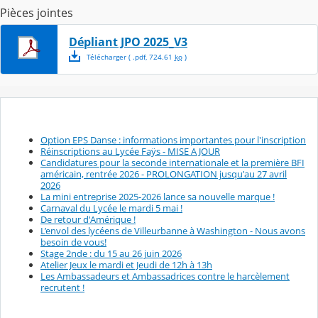
Pièces jointes
Dépliant JPO 2025_V3
Télécharger
( .
pdf
,
724.61
ko
)
Option EPS Danse : informations importantes pour l'inscription
Réinscriptions au Lycée Faÿs - MISE A JOUR
Candidatures pour la seconde internationale et la première BFI
américain, rentrée 2026 - PROLONGATION jusqu'au 27 avril
2026
La mini entreprise 2025-2026 lance sa nouvelle marque !
Carnaval du Lycée le mardi 5 mai !
De retour d'Amérique !
L’envol des lycéens de Villeurbanne à Washington - Nous avons
besoin de vous!
Stage 2nde : du 15 au 26 juin 2026
Atelier Jeux le mardi et Jeudi de 12h à 13h
Les Ambassadeurs et Ambassadrices contre le harcèlement
recrutent !