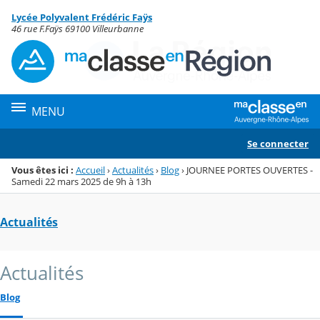
Panneau de gestion des cookies
Lycée Polyvalent Frédéric Faÿs
Menu de la rubrique
Contenu
46 rue F.Faÿs 69100 Villeurbanne
MENU
Se connecter
Vous êtes ici :
Accueil
›
Actualités
›
Blog
›
JOURNEE PORTES OUVERTES -
Samedi 22 mars 2025 de 9h à 13h
Actualités
Actualités
Blog