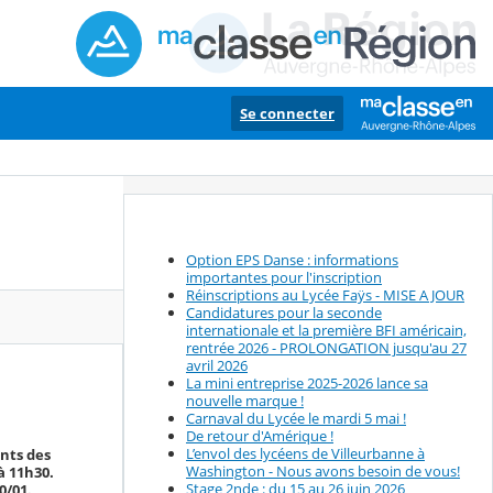
Se connecter
Option EPS Danse : informations
importantes pour l'inscription
Réinscriptions au Lycée Faÿs - MISE A JOUR
Candidatures pour la seconde
internationale et la première BFI américain,
rentrée 2026 - PROLONGATION jusqu'au 27
avril 2026
La mini entreprise 2025-2026 lance sa
nouvelle marque !
Carnaval du Lycée le mardi 5 mai !
De retour d'Amérique !
L’envol des lycéens de Villeurbanne à
ants des
Washington - Nous avons besoin de vous!
à 11h30.
Stage 2nde : du 15 au 26 juin 2026
0/01.