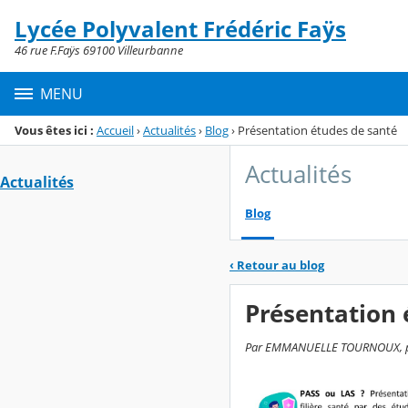
Panneau de gestion des cookies
Lycée Polyvalent Frédéric Faÿs
Menu de la rubrique
Contenu
46 rue F.Faÿs 69100 Villeurbanne
MENU
Vous êtes ici :
Accueil
›
Actualités
›
Blog
›
Présentation études de santé
Actualités
Actualités
Blog
‹
Retour au blog
Présentation 
Par EMMANUELLE TOURNOUX, publi