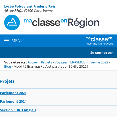
Panneau de gestion des cookies
Lycée Polyvalent Frédéric Faÿs
Menu de la rubrique
Contenu
46 rue F.Faÿs 69100 Villeurbanne
MENU
Se connecter
Vous êtes ici :
Accueil
›
Projets
›
Voyages
›
ERASMUS + : Séville 2022
›
Blog
›
Mobilité Erasmus+ : c'est parti pour Séville 2022 !
Projets
Parlement 2025
Parlement 2024
Section EURO Anglais