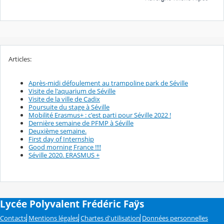
Articles:
Après-midi défoulement au trampoline park de Séville
Visite de l'aquarium de Séville
Visite de la ville de Cadix
Poursuite du stage à Séville
Mobilité Erasmus+ : c'est parti pour Séville 2022 !
Dernière semaine de PFMP à Séville
Deuxième semaine.
First day of Internship
Good morning France !!!!
Séville 2020. ERASMUS +
Lycée Polyvalent Frédéric Faÿs
Contacts
Mentions légales
Chartes d'utilisation
Données personnelles