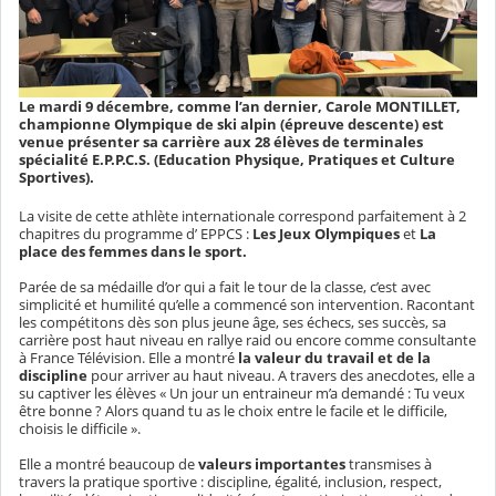
Le mardi 9 décembre, comme l’an dernier, Carole MONTILLET,
championne Olympique de ski alpin (épreuve descente) est
venue présenter sa carrière aux 28 élèves de terminales
spécialité E.P.P.C.S. (Education Physique, Pratiques et Culture
Sportives).
La visite de cette athlète internationale correspond parfaitement à 2
chapitres du programme d’ EPPCS :
Les Jeux Olympiques
et
La
place des femmes dans le sport.
Parée de sa médaille d’or qui a fait le tour de la classe, c’est avec
simplicité et humilité qu’elle a commencé son intervention. Racontant
les compétitons dès son plus jeune âge, ses échecs, ses succès, sa
carrière post haut niveau en rallye raid ou encore comme consultante
à France Télévision. Elle a montré
la valeur du travail et de la
discipline
pour arriver au haut niveau. A travers des anecdotes, elle a
su captiver les élèves « Un jour un entraineur m’a demandé : Tu veux
être bonne ? Alors quand tu as le choix entre le facile et le difficile,
choisis le difficile ».
Elle a montré beaucoup de
valeurs importantes
transmises à
travers la pratique sportive : discipline, égalité, inclusion, respect,