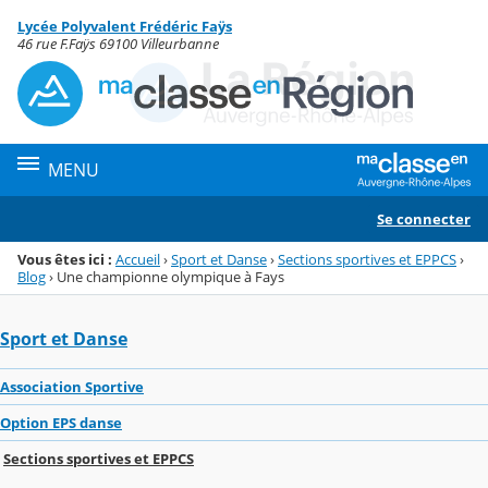
Panneau de gestion des cookies
Lycée Polyvalent Frédéric Faÿs
Menu de la rubrique
Contenu
46 rue F.Faÿs 69100 Villeurbanne
MENU
Se connecter
Vous êtes ici :
Accueil
›
Sport et Danse
›
Sections sportives et EPPCS
›
Blog
›
Une championne olympique à Fays
Sport et Danse
Association Sportive
Option EPS danse
Sections sportives et EPPCS