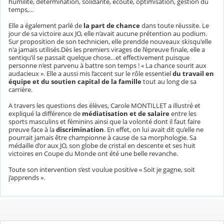
humilité, détermination, solidarité, écoute, optimisation, gestion du
temps,…
Elle a également parlé de
la part de chance
dans toute réussite. Le
jour de sa victoire aux JO, elle n’avait aucune prétention au podium.
Sur proposition de son technicien, elle prendde nouveaux skisqu'elle
n'a jamais utilisés.Dès les premiers virages de l’épreuve finale, elle a
sentiqu’il se passait quelque chose…et effectivement puisque
personne n’est parvenu à battre son temps ! « La chance sourit aux
audacieux ». Elle a aussi mis l’accent sur le rôle essentiel
du travail en
équipe et du soutien capital de la famille
tout au long de sa
carrière.
A travers les questions des élèves, Carole MONTILLET a illustré et
expliqué la différence de
médiatisation et de salaire
entre les
sports masculins et féminins ainsi que la volonté dont il faut faire
preuve face à la
discrimination
. En effet, on lui avait dit qu’elle ne
pourrait jamais être championne à cause de sa morphologie. Sa
médaille d’or aux JO, son globe de cristal en descente et ses huit
victoires en Coupe du Monde ont été une belle revanche.
Toute son intervention s’est voulue positive « Soit je gagne, soit
j’apprends ».