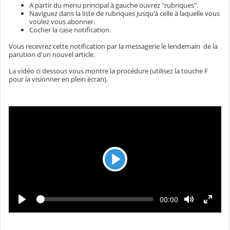
A partir du menu principal à gauche ouvrez "rubriques".
Naviguez dans la liste de rubriques jusqu'à celle à laquelle vous
voulez vous abonner.
Cocher la case notification.
Vous recevrez cette notification par la messagerie le lendemain de la
parution d'un nouvel article.
La vidéo ci dessous vous montre la procédure (utilisez la touche F
pour la visionner en plein écran).
L
e
c
L
T
00:00
t
e
e
c
m
u
t
p
u
r
s