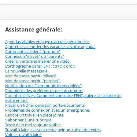
r
é
e
e
c
o
u
l
é
Assistance générale:
Agendas visibles en page d'accueil personnelle.
Ajouter le calendrier des vacances à votre agenda.
Comment accéder à "pronote"
Connexion "élèves" ou "parents"
Créer un article et insérer une vidéo.
L'orthographe dans l'ENT: ctr+clic droit
La nouvelle messagerie.
Mot de passe perdu "élèves"
Mot de passe perdu "parents".
Notification des "communications ciblées"
Paramétrer les préférences de son compte.
Parents d'élèves: Comment consultez l'ENT, suivre la scolarité de
votre enfant
Placer un fichier dans son porte-documents
Problèmes de connexion avec un smartphone.
Rendre un travail en pièce jointe
S'abonner à une rubrique.
Texte d'un mel toujours visible
Travail à faire, classeur pédagogique, cahier de textes
Voir le travail à faire.