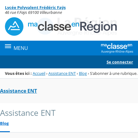
Panneau de gestion des cookies
Lycée Polyvalent Frédéric Faÿs
Menu de la rubrique
Contenu
46 rue F.Faÿs 69100 Villeurbanne
MENU
Se connecter
Vous êtes ici :
Accueil
›
Assistance ENT
›
Blog
›
S'abonner à une rubrique.
Assistance ENT
Assistance ENT
Blog