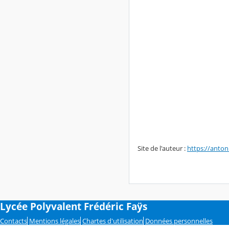
Site de l'auteur :
https://anto
Lycée Polyvalent Frédéric Faÿs
Contacts
Mentions légales
Chartes d'utilisation
Données personnelles