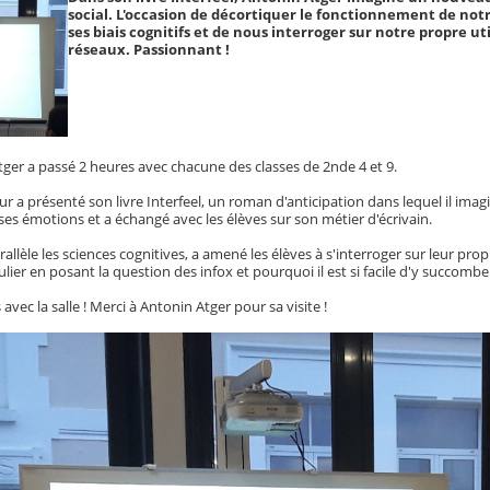
social. L'occasion de décortiquer le fonctionnement de not
ses biais cognitifs et de nous interroger sur notre propre uti
réseaux. Passionnant !
tger a passé 2 heures avec chacune des classes de 2nde 4 et 9.
r a présenté son livre Interfeel, un roman d'anticipation dans lequel il ima
ses émotions et a échangé avec les élèves sur son métier d'écrivain.
rallèle les sciences cognitives, a amené les élèves à s'interroger sur leur prop
lier en posant la question des infox et pourquoi il est si facile d'y succomber
vec la salle ! Merci à Antonin Atger pour sa visite !