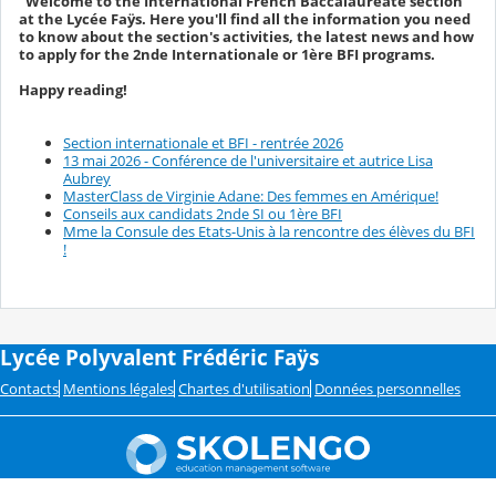
“Welcome to the International French Baccalaureate section
at the Lycée Faÿs. Here you'll find all the information you need
to know about the section's activities, the latest news and how
to apply for the 2nde Internationale or 1ère BFI programs.
Happy reading!
Section internationale et BFI - rentrée 2026
13 mai 2026 - Conférence de l'universitaire et autrice Lisa
Aubrey
MasterClass de Virginie Adane: Des femmes en Amérique!
Conseils aux candidats 2nde SI ou 1ère BFI
Mme la Consule des Etats-Unis à la rencontre des élèves du BFI
!
Lycée Polyvalent Frédéric Faÿs
Contacts
Mentions légales
Chartes d'utilisation
Données personnelles