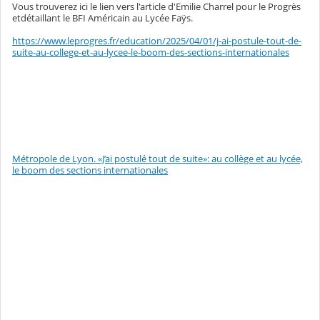
Vous trouverez ici le lien vers l'article d'Emilie Charrel pour le Progrès
etdétaillant le BFI Américain au Lycée Faÿs.
https://www.leprogres.fr/education/2025/04/01/j-ai-postule-tout-de-
suite-au-college-et-au-lycee-le-boom-des-sections-internationales
Métropole de Lyon. «J’ai postulé tout de suite»: au collège et au lycée,
le boom des sections internationales