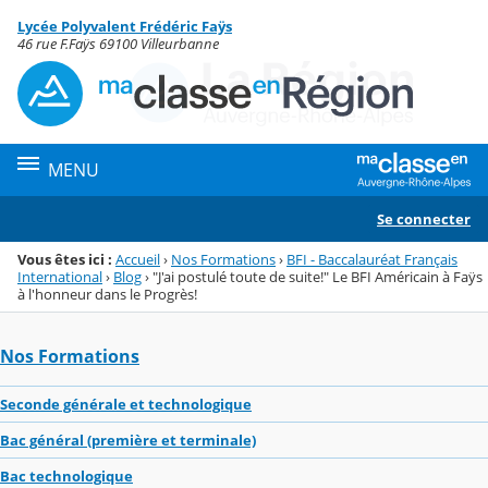
Panneau de gestion des cookies
Lycée Polyvalent Frédéric Faÿs
Menu de la rubrique
Contenu
46 rue F.Faÿs 69100 Villeurbanne
MENU
Se connecter
Vous êtes ici :
Accueil
›
Nos Formations
›
BFI - Baccalauréat Français
International
›
Blog
›
"J'ai postulé toute de suite!" Le BFI Américain à Faÿs
à l'honneur dans le Progrès!
Nos Formations
Seconde générale et technologique
Bac général (première et terminale)
Bac technologique