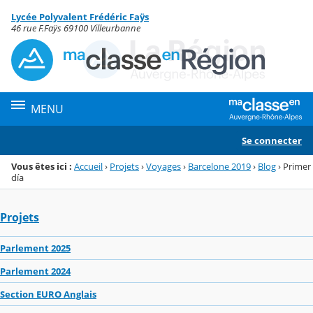
Panneau de gestion des cookies
Lycée Polyvalent Frédéric Faÿs
Menu de la rubrique
Contenu
46 rue F.Faÿs 69100 Villeurbanne
MENU
Se connecter
Vous êtes ici :
Accueil
›
Projets
›
Voyages
›
Barcelone 2019
›
Blog
›
Primer
día
Projets
Parlement 2025
Parlement 2024
Section EURO Anglais