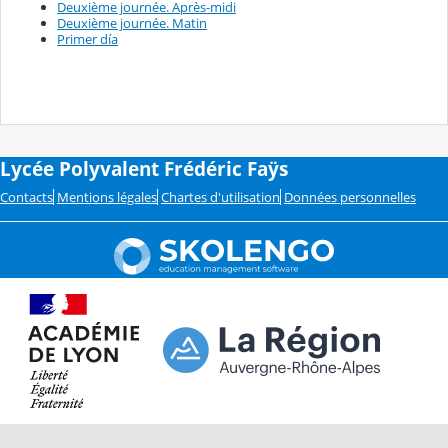
Deuxième journée. Après-midi
Deuxième journée. Matin
Primer día
Lycée Polyvalent Frédéric Faÿs
Contacts
Mentions légales
Chartes d'utilisation
Données personnelles