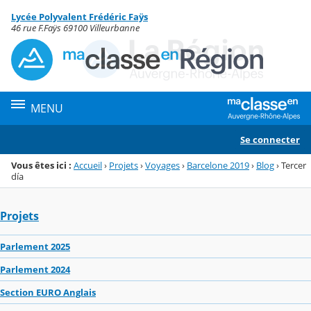
Panneau de gestion des cookies
Lycée Polyvalent Frédéric Faÿs
Menu de la rubrique
Contenu
46 rue F.Faÿs 69100 Villeurbanne
MENU
Se connecter
Vous êtes ici :
Accueil
›
Projets
›
Voyages
›
Barcelone 2019
›
Blog
›
Tercer
día
Projets
Parlement 2025
Parlement 2024
Section EURO Anglais