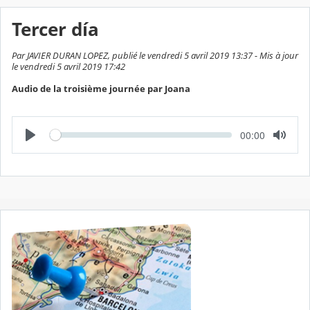
Tercer día
Par JAVIER DURAN LOPEZ, publié le vendredi 5 avril 2019 13:37 - Mis à jour
le vendredi 5 avril 2019 17:42
Audio de la troisième journée par Joana
L
T
00:00
e
e
c
m
t
p
u
s
r
é
e
c
o
u
l
é