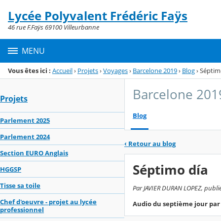
Panneau de gestion des cookies
Lycée Polyvalent Frédéric Faÿs
Menu de la rubrique
Contenu
46 rue F.Faÿs 69100 Villeurbanne
MENU
Vous êtes ici :
Accueil
›
Projets
›
Voyages
›
Barcelone 2019
›
Blog
›
Séptim
Barcelone 201
Projets
Blog
Parlement 2025
Parlement 2024
‹
Retour au blog
Section EURO Anglais
Séptimo día
HGGSP
Tisse sa toile
Par JAVIER DURAN LOPEZ, publié l
Chef d'oeuvre - projet au lycée
Audio du septième jour par
professionnel