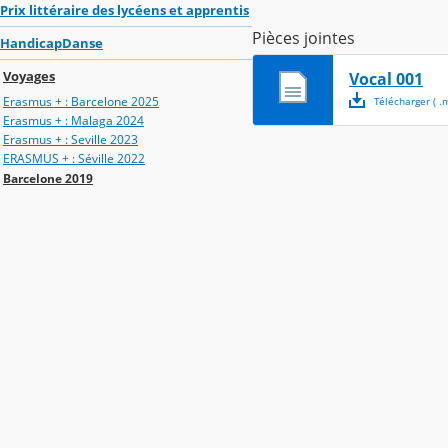
Prix littéraire des lycéens et apprentis
Pièces jointes
HandicapDanse
Voyages
Vocal 001
Erasmus + : Barcelone 2025
Télécharger
( .
Erasmus + : Malaga 2024
Erasmus + : Seville 2023
ERASMUS + : Séville 2022
Barcelone 2019