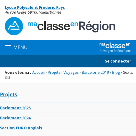
Panneau de gestion des cookies
Lycée Polyvalent Frédéric Faÿs
Menu de la rubrique
Contenu
46 rue F.Faÿs 69100 Villeurbanne
MENU
Se connecter
Vous êtes ici :
Accueil
›
Projets
›
Voyages
›
Barcelone 2019
›
Blog
›
Sexto
día
Projets
Parlement 2025
Parlement 2024
Section EURO Anglais