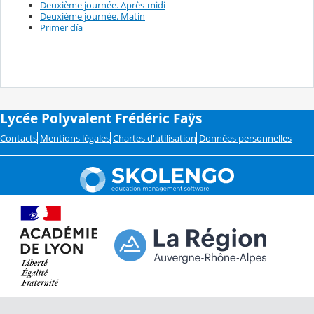
Deuxième journée. Après-midi
Deuxième journée. Matin
Primer día
Lycée Polyvalent Frédéric Faÿs
Contacts
Mentions légales
Chartes d'utilisation
Données personnelles