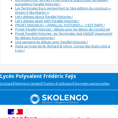
européens Parallel Histories !
Les Terminales Euro remportent la 1ère édition du concours «
Dream it like Martin !»
Let’s debate about Parallel Histories !
Let’s debate again with Parallel Histories !
PROJET ERASMUS+ « PARALLEL HISTORIES » : C’EST PARTI !
Projet Parallel Histories : débats avec les élèves de Condorcet
Projet Parallel Histories : les Terminales Spé HGGSP inaugurent
les débats francophones !
Une semaine de débats avec Parallel Histories !
Visite au lycée de M. Richard B. Johns, Consul des Etats-Unis à
Lyon !
Lycée Polyvalent Frédéric Faÿs
Contacts
Mentions légales
Chartes d'utilisation
Données personnelles