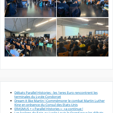
Débats Parallel Histories - les 1eres Euro rencontrent les
terminales du Lycée Condorcet
Dream it like Martin ! Commémorer le combat Martin Luther
King en présence du Consul des Etats-Unis
ERASMUS + « Parallel Histories » : ça continue !
Les lycéens de Faÿs au Lycée Louis le Grand pour les débats