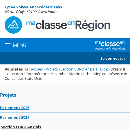
Panneau de gestion des cookies
Lycée Polyvalent Frédéric Faÿs
Menu de la rubrique
Contenu
46 rue F.Faÿs 69100 Villeurbanne
MENU
Se connecter
Vous êtes ici :
Accueil
›
Projets
›
Section EURO Anglais
›
Blog
›
Dream it
like Martin ! Commémorer le combat Martin Luther King en présence du
Consul des Etats-Unis
Projets
Parlement 2025
Parlement 2024
Section EURO Anglais