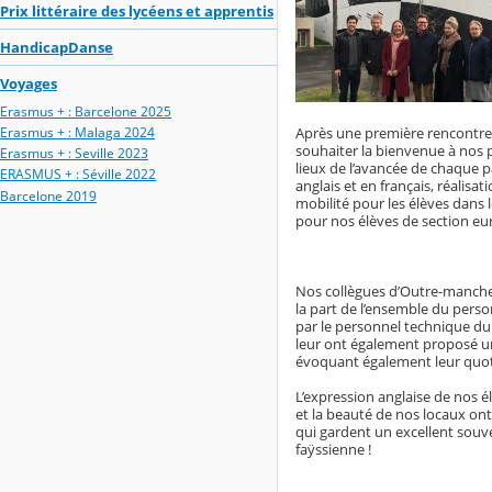
Prix littéraire des lycéens et apprentis
HandicapDanse
Voyages
Erasmus + : Barcelone 2025
Après une première rencontre
Erasmus + : Malaga 2024
souhaiter la bienvenue à nos p
Erasmus + : Seville 2023
lieux de l’avancée de chaque p
ERASMUS + : Séville 2022
anglais et en français, réalis
Barcelone 2019
mobilité pour les élèves dans 
pour nos élèves de section eu
Nos collègues d’Outre-manche 
la part de l’ensemble du perso
par le personnel technique du
leur ont également proposé un
évoquant également leur quoti
L’expression anglaise de nos él
et la beauté de nos locaux ont
qui gardent un excellent souve
faÿssienne !