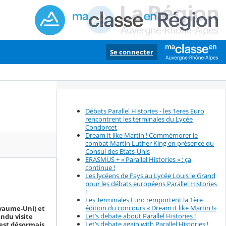
Se connecter
Débats Parallel Histories - les 1eres Euro
rencontrent les terminales du Lycée
Condorcet
Dream it like Martin ! Commémorer le
combat Martin Luther King en présence du
Consul des Etats-Unis
ERASMUS + « Parallel Histories » : ça
continue !
Les lycéens de Faÿs au Lycée Louis le Grand
pour les débats européens Parallel Histories
!
Les Terminales Euro remportent la 1ère
édition du concours « Dream it like Martin !»
yaume-Uni) et
Let’s debate about Parallel Histories !
ndu visite
Let’s debate again with Parallel Histories !
 est désormais