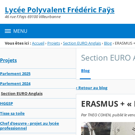
Panneau de gestion des cookies
Lycée Polyvalent Frédéric Faÿs
Menu de la rubrique
Contenu
46 rue F.Faÿs 69100 Villeurbanne
MENU
Vous êtes ici :
Accueil
›
Projets
›
Section EURO Anglais
›
Blog
›
ERASMUS + «
Section EURO 
Projets
Blog
Parlement 2025
Parlement 2024
‹
Retour au blog
Section EURO Anglais
ERASMUS + « Pa
HGGSP
Tisse sa toile
Par THEO COHEN, publié le vendr
Chef d'oeuvre - projet au lycée
professionnel