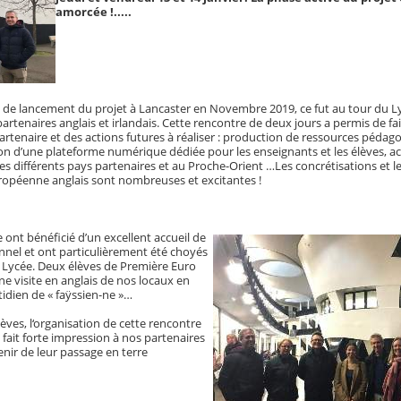
amorcée !.....
 de lancement du projet à Lancaster en Novembre 2019, ce fut au tour du L
artenaires anglais et irlandais. Cette rencontre de deux jours a permis de fa
artenaire et des actions futures à réaliser : production de ressources pédag
ation d’une plateforme numérique dédiée pour les enseignants et les élèves, a
les différents pays partenaires et au Proche-Orient …Les concrétisations et l
ropéenne anglais sont nombreuses et excitantes !
ont bénéficié d’un excellent accueil de
nnel et ont particulièrement été choyés
 Lycée. Deux élèves de Première Euro
e visite en anglais de nos locaux en
dien de « faÿssien-ne »…
èves, l‘organisation de cette rencontre
 fait forte impression à nos partenaires
nir de leur passage en terre