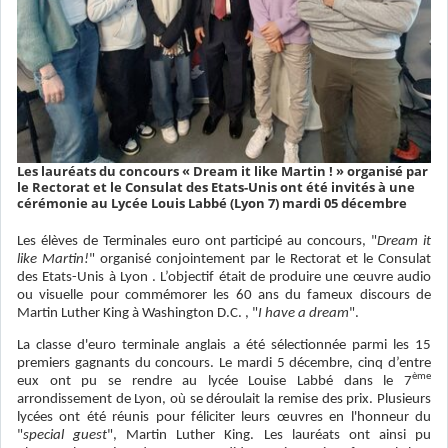
Les lauréats du concours « Dream it like Martin ! » organisé par
le Rectorat et le Consulat des Etats-Unis ont été invités à une
cérémonie au Lycée Louis Labbé (Lyon 7) mardi 05 décembre
Les élèves de Terminales euro ont participé au concours, "
Dream it
like Martin!
" organisé conjointement par le Rectorat et le Consulat
des Etats-Unis à Lyon . L’objectif était de produire une œuvre audio
ou visuelle pour commémorer les 60 ans du fameux discours de
Martin Luther King à Washington D.C. , "
I have a dream
".
La classe d'euro terminale anglais a été sélectionnée parmi les 15
premiers gagnants du concours. Le mardi 5 décembre, cinq d’entre
ème
eux ont pu se rendre au lycée Louise Labbé dans le 7
arrondissement de Lyon, où se déroulait la remise des prix. Plusieurs
lycées ont été réunis pour féliciter leurs œuvres en l'honneur du
"
special guest
", Martin Luther King. Les lauréats ont ainsi pu