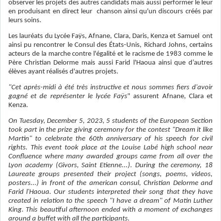
observer les projets des autres candidats mais aussi performer le leur
en produisant en direct leur chanson ainsi qu'un discours créés par
leurs soins.
Les lauréats du Lycée Faÿs, Afnane, Clara, Daris, Kenza et Samuel ont
ainsi pu rencontrer le Consul des États-Unis, Richard Johns, certains
acteurs de la marche contre l'égalité et le racisme de 1983 comme le
Père Christian Delorme mais aussi Farid l'Haoua ainsi que d’autres
élèves ayant réalisés d'autres projets.
"Cet après-midi à été très instructive et nous sommes fiers d'avoir
gagné et de représenter le lycée Faÿs
" assurent Afnane, Clara et
Kenza.
On Tuesday, December 5, 2023, 5 students of the European Section
took part in the prize giving ceremony for the contest "Dream it like
Martin" to celebrate the 60th anniversary of his speech for civil
rights. This event took place at the Louise Labé high school near
Confluence where many awarded groups came from all over the
Lyon academy (Givors, Saint Etienne...). During the ceremony, 18
Laureate groups presented their project (songs, poems, videos,
posters...) in front of the american consul, Christian Delorme and
Farid l'Haoua. Our students interpreted their song that they have
created in relation to the speech "I have a dream" of Matin Luther
King. This beautiful afternoon ended with a moment of exchanges
around a buffet with all the participants.