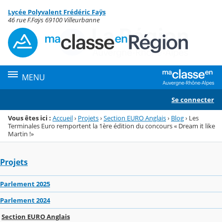
Panneau de gestion des cookies
Lycée Polyvalent Frédéric Faÿs
Menu de la rubrique
Contenu
46 rue F.Faÿs 69100 Villeurbanne
MENU
Se connecter
Vous êtes ici :
Accueil
›
Projets
›
Section EURO Anglais
›
Blog
›
Les
Terminales Euro remportent la 1ère édition du concours « Dream it like
Martin !»
Projets
Parlement 2025
Parlement 2024
Section EURO Anglais