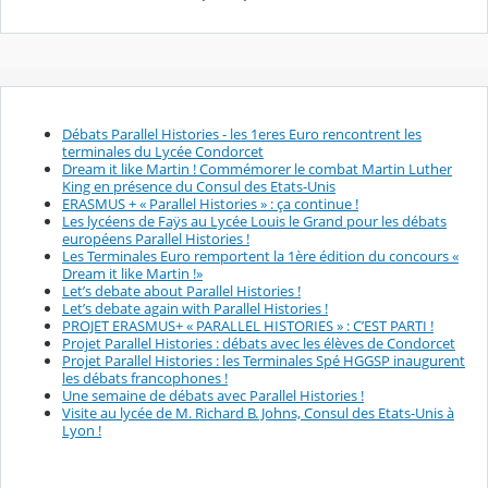
Débats Parallel Histories - les 1eres Euro rencontrent les
terminales du Lycée Condorcet
Dream it like Martin ! Commémorer le combat Martin Luther
King en présence du Consul des Etats-Unis
ERASMUS + « Parallel Histories » : ça continue !
Les lycéens de Faÿs au Lycée Louis le Grand pour les débats
européens Parallel Histories !
Les Terminales Euro remportent la 1ère édition du concours «
Dream it like Martin !»
Let’s debate about Parallel Histories !
Let’s debate again with Parallel Histories !
PROJET ERASMUS+ « PARALLEL HISTORIES » : C’EST PARTI !
Projet Parallel Histories : débats avec les élèves de Condorcet
Projet Parallel Histories : les Terminales Spé HGGSP inaugurent
les débats francophones !
Une semaine de débats avec Parallel Histories !
Visite au lycée de M. Richard B. Johns, Consul des Etats-Unis à
Lyon !